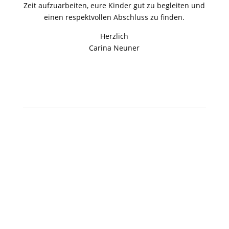
Zeit aufzuarbeiten, eure Kinder gut zu begleiten und
einen respektvollen Abschluss zu finden.
Herzlich
Carina Neuner
Jahrestag Geschenk Idee
Lippstadt – Beziehungs
Check up