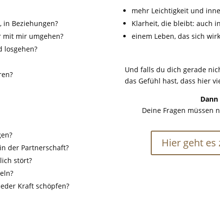
mehr
Leichtigkeit
und
inne
b, in Beziehungen?
Klarheit,
die
bleibt:
auch
i
er mit mir umgehen?
einem
Leben,
das
sich
wirk
d losgehen?
Und falls du dich gerade nic
ren?
das Gefühl hast, dass hier vie
Dann 
Deine Fragen müssen ni
gen?
Hier geht es
in der Partnerschaft?
ich stört?
eln?
ieder Kraft schöpfen?