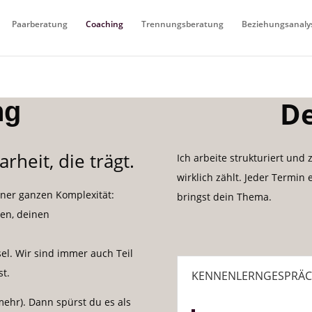
Paarberatung
Coaching
Trennungsberatung
Beziehungsanaly
De
ng
arheit,
die
trägt.
Ich arbeite strukturiert und
wirklich zählt. Jeder Termin 
einer ganzen Komplexität:
bringst dein Thema.
len, deinen
sel. Wir sind immer auch Teil
st.
KENNENLERNGESPRÄ
ehr). Dann spürst du es als