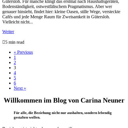
Gütersloh. Für manche klingt das erstmal nach Haushaltsgeräten,
Bodenständigkeit, ostwestfälischem Pragmatismus. Aber wer
genauer hinsieht, findet hier: kleine Oasen, stille Wege, versteckte
Cafés und jede Menge Raum für Zweisamkeit in Gütersloh.
Vielleicht nicht...
Weiter

5 min read
« Previous
1
2
3
4
5
6
Next »
Willkommen im Blog von Carina Neuner
Für alle, die Beziehung nicht nur aushalten, sondern lebendig
gestalten wollen.