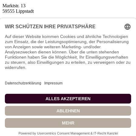
Marktstr. 13
59555 Lippstadt
Tel.:
02941 | 9334450
Mobil:
0151 | 72035620
Termine nach Vereinbarung
Kontakt per eMail:
mail@carinaneuner.com
Kundenbewertungen und Erfahrungen zu
Systemischer Coach
Carina Neuner
Paarberaterin
SEHR GUT
100%
Empfehlungen auf
ProvenExpert.com
4,96 / 5,00
und Mitglied im DGSF
120
6
Impressum
Bewertungen auf
Bewertungen von 1
ProvenExpert.com
Datenschutzerklärung
anderen Quelle
SEHR GUT
AGBs
Disclaimer
Blick aufs ProvenExpert-Profil werfen
126 Kundenbewertungen
Authentizität
1.8.2026
Made with love